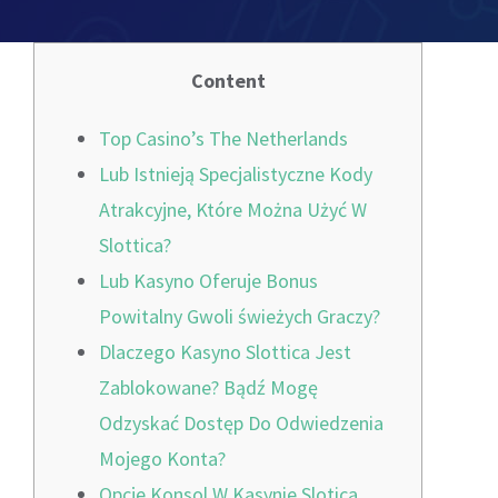
Odoo Licensing Consultancy
Digital Marketing
Risk Management Consulting
Odoo Training
SOC 2
App development
Content
Payroll Management
General Data Protection Regulation
SAP Training
Networking Services
Top Casino’s The Netherlands
Lub Istnieją Specjalistyczne Kody
Penetration Testing & Vulnerability Assessment
Finance & Accounting
IT & Cyber Security Training
Atrakcyjne, Które Można Użyć W
Slottica?
Leadership Development Training
Cyber Security Health Check
Lub Kasyno Oferuje Bonus
Powitalny Gwoli świeżych Graczy?
Compliance & Risk Management Training
Source Code Review
Dlaczego Kasyno Slottica Jest
Zablokowane? Bądź Mogę
HIPAA Compliance
Odzyskać Dostęp Do Odwiedzenia
Mojego Konta?
Opcje Konsol W Kasynie Slotica