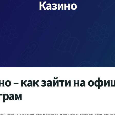
Казино
о – как зайти на офи
грам
ежного и доступного ресурса для игр и ставок становит