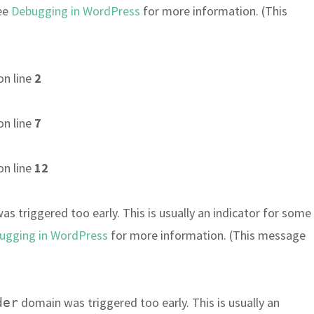
see
Debugging in WordPress
for more information. (This
on line
2
on line
7
on line
12
s triggered too early. This is usually an indicator for some
ugging in WordPress
for more information. (This message
domain was triggered too early. This is usually an
der