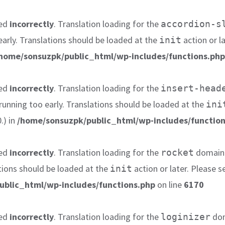
led
incorrectly
. Translation loading for the
accordion-s
early. Translations should be loaded at the
action or l
init
home/sonsuzpk/public_html/wp-includes/functions.php
led
incorrectly
. Translation loading for the
insert-head
 running too early. Translations should be loaded at the
ini
.) in
/home/sonsuzpk/public_html/wp-includes/function
led
incorrectly
. Translation loading for the
domain w
rocket
tions should be loaded at the
action or later. Please 
init
ublic_html/wp-includes/functions.php
on line
6170
led
incorrectly
. Translation loading for the
dom
loginizer